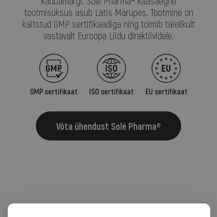
kaubamärgi. Solé Pharma® kaasaegne
tootmisüksus asub Lätis Marupes. Tootmine on
kaitstud GMP sertifikaadiga ning toimib täielikult
vastavalt Euroopa Liidu direktiividele.
GMP sertifikaat
ISO sertifikaat
EU sertifikaat
Võta ühendust Solé Pharma®