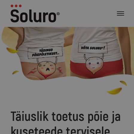
Täiuslik toetus põie ja
kuseteede tervisele