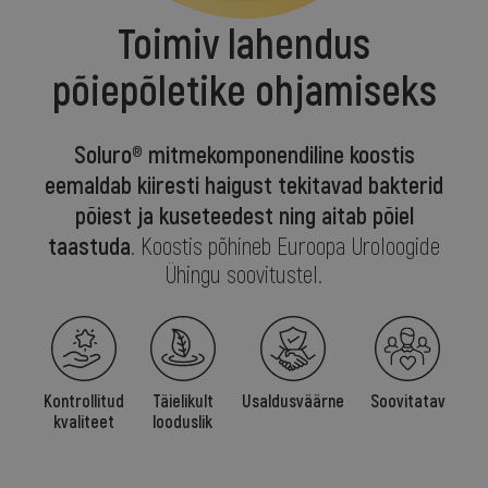
Toimiv lahendus
põiepõletike ohjamiseks
Soluro® mitmekomponendiline koostis
eemaldab kiiresti haigust tekitavad bakterid
põiest ja kuseteedest ning aitab põiel
taastuda
. Koostis põhineb Euroopa Uroloogide
Ühingu soovitustel.
Kontrollitud
Täielikult
Usaldusväärne
Soovitatav
kvaliteet
looduslik