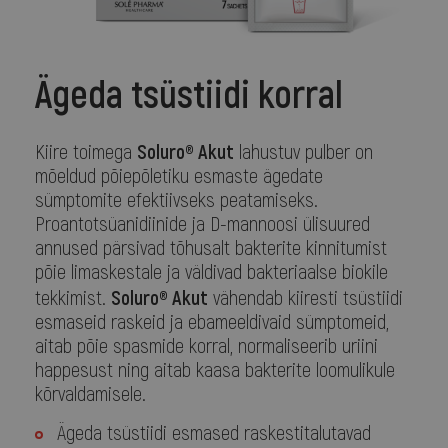
Ägeda tsüstiidi korral
Soluro® Akut
Kiire toimega
lahustuv pulber on
mõeldud põiepõletiku esmaste ägedate
sümptomite efektiivseks peatamiseks.
Proantotsüanidiinide ja D-mannoosi ülisuured
annused pärsivad tõhusalt bakterite kinnitumist
põie limaskestale ja väldivad bakteriaalse biokile
Soluro® Akut
tekkimist.
vähendab kiiresti tsüstiidi
esmaseid raskeid ja ebameeldivaid sümptomeid,
aitab põie spasmide korral, normaliseerib uriini
happesust ning aitab kaasa bakterite loomulikule
kõrvaldamisele.
Ägeda tsüstiidi esmased raskestitalutavad