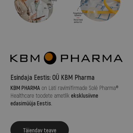
Esindaja Eestis: OÜ KBM Pharma
KBM PHARMA
on Läti ravimifirmade Solé Pharma®
eksklusiivne
Healthcare toodete ametlik
edasimüüja Eestis
.
Täiendav teave