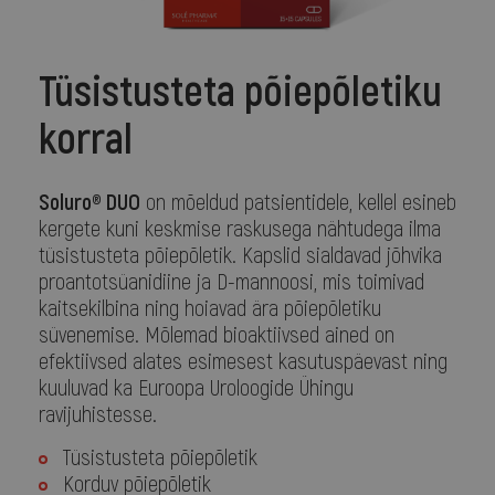
Tüsistusteta põiepõletiku
korral
Soluro® DUO
on mõeldud patsientidele, kellel esineb
kergete kuni keskmise raskusega nähtudega ilma
tüsistusteta põiepõletik. Kapslid sialdavad jõhvika
proantotsüanidiine ja D-mannoosi, mis toimivad
kaitsekilbina ning hoiavad ära põiepõletiku
süvenemise. Mõlemad bioaktiivsed ained on
efektiivsed alates esimesest kasutuspäevast ning
kuuluvad ka Euroopa Uroloogide Ühingu
ravijuhistesse.
Tüsistusteta põiepõletik
Korduv põiepõletik